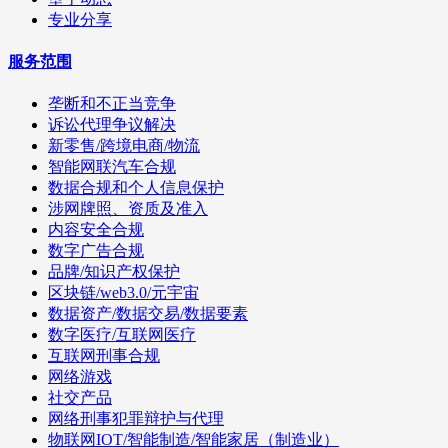
专业分享
服务范围
垄断和不正当竞争
诉讼代理争议解决
新零售/跨境电商/物流
智能网联汽车合规
数据合规和个人信息保护
涉网牌照、资质及准入
内容安全合规
数字广告合规
品牌/知识产权保护
区块链/web3.0/元宇宙
数据资产/数据交易/数据要素
数字医疗/互联网医疗
互联网刑事合规
网络游戏
社交产品
网络刑事犯罪辩护与代理
物联网IOT/智能制造/智能家居（制造业）