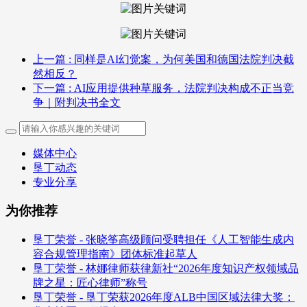
上一篇
: 同样是AI幻觉案，为何美国和德国法院判决截
然相反？
下一篇
: AI应用提供种草服务，法院判决构成不正当竞
争｜附判决书全文
媒体中心
垦丁动态
专业分享
为你推荐
垦丁荣誉 - 张晓筝高级顾问受聘担任《人工智能生成内
容合规管理指南》团体标准起草人
垦丁荣誉 - 林娜律师获律新社“2026年度知识产权领域品
牌之星：匠心律师”称号
垦丁荣誉 - 垦丁荣获2026年度ALB中国区域法律大奖：