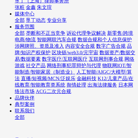
垦丁（上海）律师事务所
张粧
金鑫
朱文瑄
媒体中心
全部
垦丁动态
专业分享
服务范围
全部
垄断和不正当竞争
诉讼代理争议解决
新零售/跨境
电商/物流
智能网联汽车合规
数据合规和个人信息保护
涉网牌照、资质及准入
内容安全合规
数字广告合规
品
牌/知识产权保护
区块链/web3.0/元宇宙
数据资产/数据交
易/数据要素
数字医疗/互联网医疗
互联网刑事合规
网络
游戏
社交产品
网络刑事犯罪辩护与代理
物联网IOT/智
能制造/智能家居（制造业）
人工智能/AIGC/大模型/算
法
直播/短视频/MCN/泛娱乐
金融科技
K12/儿童产品/在
线教育/智能教育类系统
舆情处理
出海法律服务
日本网
络法市场
ACG二次元合规
品牌伙伴
典型案例
联系我们
全部