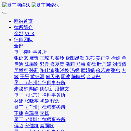
网站首页
律所简介
全部
VCR
律师团队
全部
垦丁律师事务所
张延来
麻策
王琼飞
柴玲
欧阳昆泼
朱莎
姜正浩
徐娟
单
启迪
陈梅瑜
郭兵
楼夏青
潘莉
郑梅
夏律
叶丹妮
刘倩倩
吴娇燕
孙莉
陶佳鸿
张晓烨
冯媛
武娟娟
徐艺凌
张帅
方
敏
王平
黄钰涯
何天伦
周波
陈映杉
余诗彤
垦丁（苏州）律师事务所
朱骏超
陶静
姚伊新
潘恺文
垦丁（北京）律师事务所
林娜
张晓筝
初焱
程念
垦丁（广州）律师事务所
王捷
白瑞泉
李烁
垦丁（深圳）律师事务所
傅颉
宋佳凯
秦雨歌