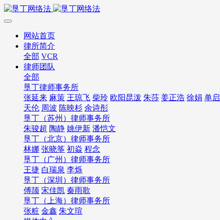
网站首页
律所简介
全部
VCR
律师团队
全部
垦丁律师事务所
张延来
麻策
王琼飞
柴玲
欧阳昆泼
朱莎
姜正浩
徐娟
单启
天伦
周波
陈映杉
余诗彤
垦丁（苏州）律师事务所
朱骏超
陶静
姚伊新
潘恺文
垦丁（北京）律师事务所
林娜
张晓筝
初焱
程念
垦丁（广州）律师事务所
王捷
白瑞泉
李烁
垦丁（深圳）律师事务所
傅颉
宋佳凯
秦雨歌
垦丁（上海）律师事务所
张粧
金鑫
朱文瑄