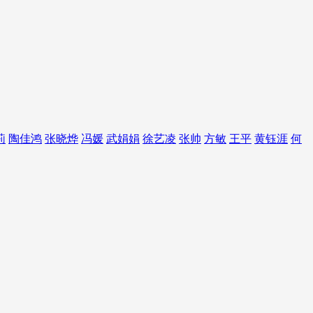
莉
陶佳鸿
张晓烨
冯媛
武娟娟
徐艺凌
张帅
方敏
王平
黄钰涯
何