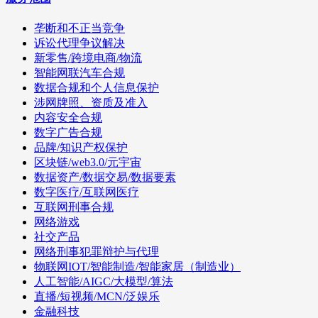
垄断和不正当竞争
诉讼代理争议解决
新零售/跨境电商/物流
智能网联汽车合规
数据合规和个人信息保护
涉网牌照、资质及准入
内容安全合规
数字广告合规
品牌/知识产权保护
区块链/web3.0/元宇宙
数据资产/数据交易/数据要素
数字医疗/互联网医疗
互联网刑事合规
网络游戏
社交产品
网络刑事犯罪辩护与代理
物联网IOT/智能制造/智能家居（制造业）
人工智能/AIGC/大模型/算法
直播/短视频/MCN/泛娱乐
金融科技