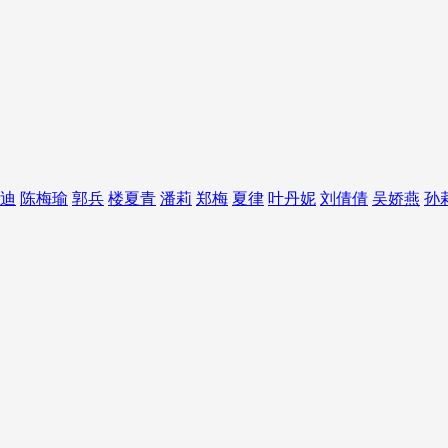
迪
陈梅瑜
郭兵
楼夏青
潘莉
郑梅
夏律
叶丹妮
刘倩倩
吴娇燕
孙