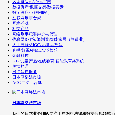
区块链/web3.0/元宇宙
数据资产/数据交易/数据要素
数字医疗/互联网医疗
互联网刑事合规
网络游戏
社交产品
网络刑事犯罪辩护与代理
物联网IOT/智能制造/智能家居（制造业）
人工智能/AIGC/大模型/算法
直播/短视频/MCN/泛娱乐
金融科技
K12/儿童产品/在线教育/智能教育类系统
舆情处理
出海法律服务
日本网络法市场
ACG二次元合规
日本网络法市场
我们的日本业务团队专注于在网络法律和数据合规领域为