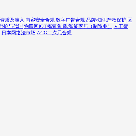
资质及准入
内容安全合规
数字广告合规
品牌/知识产权保护
区
辩护与代理
物联网IOT/智能制造/智能家居（制造业）
人工智
务
日本网络法市场
ACG二次元合规