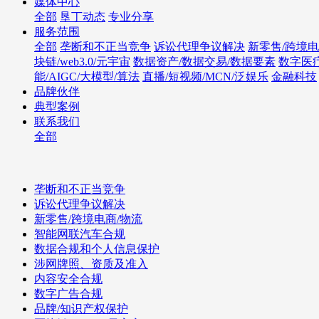
媒体中心
全部
垦丁动态
专业分享
服务范围
全部
垄断和不正当竞争
诉讼代理争议解决
新零售/跨境电
块链/web3.0/元宇宙
数据资产/数据交易/数据要素
数字医
能/AIGC/大模型/算法
直播/短视频/MCN/泛娱乐
金融科技
品牌伙伴
典型案例
联系我们
全部
垄断和不正当竞争
诉讼代理争议解决
新零售/跨境电商/物流
智能网联汽车合规
数据合规和个人信息保护
涉网牌照、资质及准入
内容安全合规
数字广告合规
品牌/知识产权保护