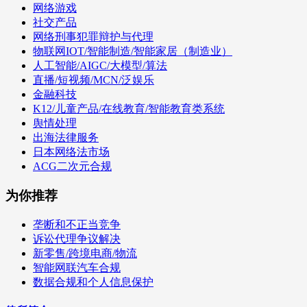
网络游戏
社交产品
网络刑事犯罪辩护与代理
物联网IOT/智能制造/智能家居（制造业）
人工智能/AIGC/大模型/算法
直播/短视频/MCN/泛娱乐
金融科技
K12/儿童产品/在线教育/智能教育类系统
舆情处理
出海法律服务
日本网络法市场
ACG二次元合规
为你推荐
垄断和不正当竞争
诉讼代理争议解决
新零售/跨境电商/物流
智能网联汽车合规
数据合规和个人信息保护