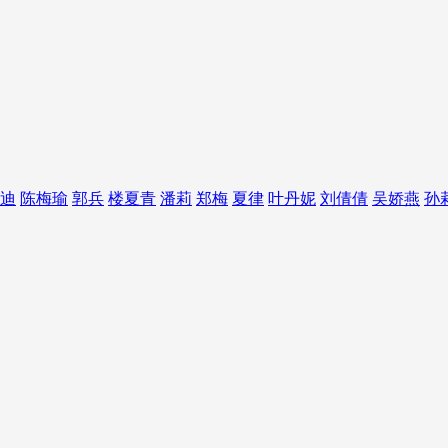
迪
陈梅瑜
郭兵
楼夏青
潘莉
郑梅
夏律
叶丹妮
刘倩倩
吴娇燕
孙