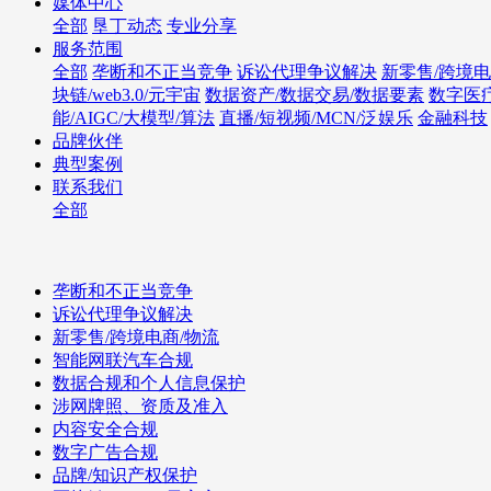
媒体中心
全部
垦丁动态
专业分享
服务范围
全部
垄断和不正当竞争
诉讼代理争议解决
新零售/跨境电
块链/web3.0/元宇宙
数据资产/数据交易/数据要素
数字医
能/AIGC/大模型/算法
直播/短视频/MCN/泛娱乐
金融科技
品牌伙伴
典型案例
联系我们
全部
垄断和不正当竞争
诉讼代理争议解决
新零售/跨境电商/物流
智能网联汽车合规
数据合规和个人信息保护
涉网牌照、资质及准入
内容安全合规
数字广告合规
品牌/知识产权保护