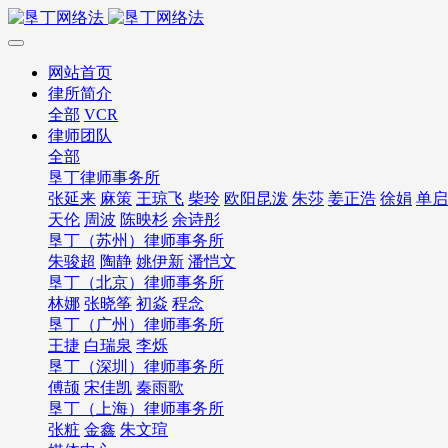
网站首页
律所简介
全部
VCR
律师团队
全部
垦丁律师事务所
张延来
麻策
王琼飞
柴玲
欧阳昆泼
朱莎
姜正浩
徐娟
单启
天伦
周波
陈映杉
余诗彤
垦丁（苏州）律师事务所
朱骏超
陶静
姚伊新
潘恺文
垦丁（北京）律师事务所
林娜
张晓筝
初焱
程念
垦丁（广州）律师事务所
王捷
白瑞泉
李烁
垦丁（深圳）律师事务所
傅颉
宋佳凯
秦雨歌
垦丁（上海）律师事务所
张粧
金鑫
朱文瑄