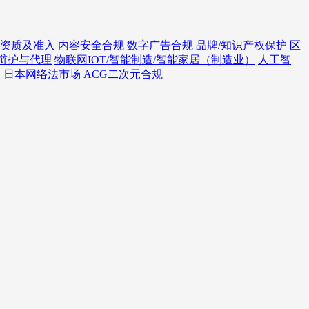
资质及准入
内容安全合规
数字广告合规
品牌/知识产权保护
区
辩护与代理
物联网IOT/智能制造/智能家居（制造业）
人工智
务
日本网络法市场
ACG二次元合规