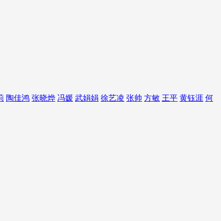
莉
陶佳鸿
张晓烨
冯媛
武娟娟
徐艺凌
张帅
方敏
王平
黄钰涯
何