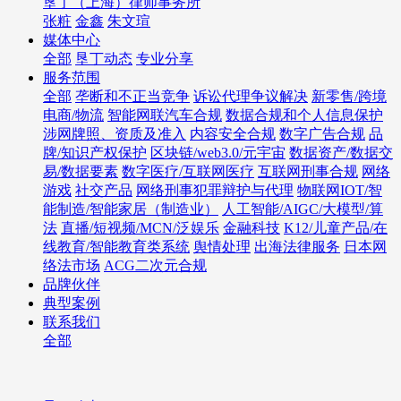
垦丁（上海）律师事务所
张粧
金鑫
朱文瑄
媒体中心
全部
垦丁动态
专业分享
服务范围
全部
垄断和不正当竞争
诉讼代理争议解决
新零售/跨境
电商/物流
智能网联汽车合规
数据合规和个人信息保护
涉网牌照、资质及准入
内容安全合规
数字广告合规
品
牌/知识产权保护
区块链/web3.0/元宇宙
数据资产/数据交
易/数据要素
数字医疗/互联网医疗
互联网刑事合规
网络
游戏
社交产品
网络刑事犯罪辩护与代理
物联网IOT/智
能制造/智能家居（制造业）
人工智能/AIGC/大模型/算
法
直播/短视频/MCN/泛娱乐
金融科技
K12/儿童产品/在
线教育/智能教育类系统
舆情处理
出海法律服务
日本网
络法市场
ACG二次元合规
品牌伙伴
典型案例
联系我们
全部