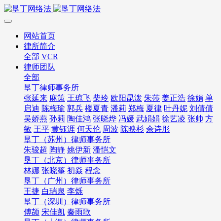
网站首页
律所简介
全部
VCR
律师团队
全部
垦丁律师事务所
张延来
麻策
王琼飞
柴玲
欧阳昆泼
朱莎
姜正浩
徐娟
单
启迪
陈梅瑜
郭兵
楼夏青
潘莉
郑梅
夏律
叶丹妮
刘倩倩
吴娇燕
孙莉
陶佳鸿
张晓烨
冯媛
武娟娟
徐艺凌
张帅
方
敏
王平
黄钰涯
何天伦
周波
陈映杉
余诗彤
垦丁（苏州）律师事务所
朱骏超
陶静
姚伊新
潘恺文
垦丁（北京）律师事务所
林娜
张晓筝
初焱
程念
垦丁（广州）律师事务所
王捷
白瑞泉
李烁
垦丁（深圳）律师事务所
傅颉
宋佳凯
秦雨歌