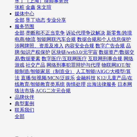
垦丁（上海）律师事务所
张粧
金鑫
朱文瑄
媒体中心
全部
垦丁动态
专业分享
服务范围
全部
垄断和不正当竞争
诉讼代理争议解决
新零售/跨境
电商/物流
智能网联汽车合规
数据合规和个人信息保护
涉网牌照、资质及准入
内容安全合规
数字广告合规
品
牌/知识产权保护
区块链/web3.0/元宇宙
数据资产/数据交
易/数据要素
数字医疗/互联网医疗
互联网刑事合规
网络
游戏
社交产品
网络刑事犯罪辩护与代理
物联网IOT/智
能制造/智能家居（制造业）
人工智能/AIGC/大模型/算
法
直播/短视频/MCN/泛娱乐
金融科技
K12/儿童产品/在
线教育/智能教育类系统
舆情处理
出海法律服务
日本网
络法市场
ACG二次元合规
品牌伙伴
典型案例
联系我们
全部