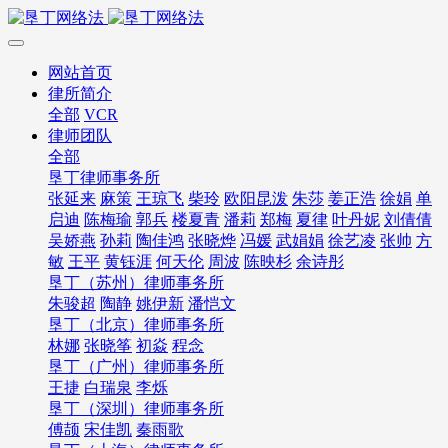
网站首页
律所简介
全部
VCR
律师团队
全部
垦丁律师事务所
张延来
麻策
王琼飞
柴玲
欧阳昆泼
朱莎
姜正浩
徐娟
单
启迪
陈梅瑜
郭兵
楼夏青
潘莉
郑梅
夏律
叶丹妮
刘倩倩
吴娇燕
孙莉
陶佳鸿
张晓烨
冯媛
武娟娟
徐艺凌
张帅
方
敏
王平
黄钰涯
何天伦
周波
陈映杉
余诗彤
垦丁（苏州）律师事务所
朱骏超
陶静
姚伊新
潘恺文
垦丁（北京）律师事务所
林娜
张晓筝
初焱
程念
垦丁（广州）律师事务所
王捷
白瑞泉
李烁
垦丁（深圳）律师事务所
傅颉
宋佳凯
秦雨歌