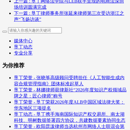
上一篇
: 垦丁网络法学院与LEB联手呈现的电商法深圳
场培训圆满完成
下一篇
: 垦丁律师事务所张延来律师第三次受访浙江之
声“飞扬访谈”
媒体中心
垦丁动态
专业分享
为你推荐
垦丁荣誉 - 张晓筝高级顾问受聘担任《人工智能生成内
容合规管理指南》团体标准起草人
垦丁荣誉 - 林娜律师获律新社“2026年度知识产权领域品
牌之星：匠心律师”称号
垦丁荣誉 - 垦丁荣获2026年度ALB中国区域法律大奖：
华东地区三项提名
垦丁动态 - 垦丁携手海南国际知识产权交易所、南太湖
科技、明树数据签署四方协议，共建数据要素协同生态
垦丁荣誉 - 欧阳昆泼律师当选杭州市网络人士联谊会第