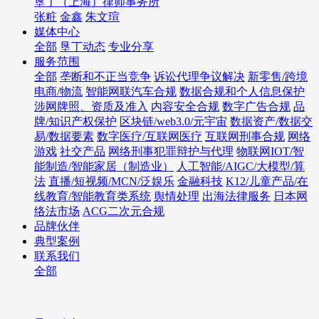
垦丁（上海）律师事务所
张粧
金鑫
朱文瑄
媒体中心
全部
垦丁动态
专业分享
服务范围
全部
垄断和不正当竞争
诉讼代理争议解决
新零售/跨境
电商/物流
智能网联汽车合规
数据合规和个人信息保护
涉网牌照、资质及准入
内容安全合规
数字广告合规
品
牌/知识产权保护
区块链/web3.0/元宇宙
数据资产/数据交
易/数据要素
数字医疗/互联网医疗
互联网刑事合规
网络
游戏
社交产品
网络刑事犯罪辩护与代理
物联网IOT/智
能制造/智能家居（制造业）
人工智能/AIGC/大模型/算
法
直播/短视频/MCN/泛娱乐
金融科技
K12/儿童产品/在
线教育/智能教育类系统
舆情处理
出海法律服务
日本网
络法市场
ACG二次元合规
品牌伙伴
典型案例
联系我们
全部