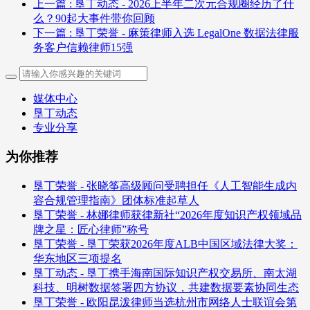
上一篇
: 垦丁动态 - 2026上半年二次元合规圈经历了什
么？90起大事件带你回顾
下一篇
: 垦丁荣誉 - 麻策律师入选 LegalOne 数据法律服
务客户信赖律师15强
媒体中心
垦丁动态
专业分享
为你推荐
垦丁荣誉 - 张晓筝高级顾问受聘担任《人工智能生成内
容合规管理指南》团体标准起草人
垦丁荣誉 - 林娜律师获律新社“2026年度知识产权领域品
牌之星：匠心律师”称号
垦丁荣誉 - 垦丁荣获2026年度ALB中国区域法律大奖：
华东地区三项提名
垦丁动态 - 垦丁携手海南国际知识产权交易所、南太湖
科技、明树数据签署四方协议，共建数据要素协同生态
垦丁荣誉 - 欧阳昆泼律师当选杭州市网络人士联谊会第