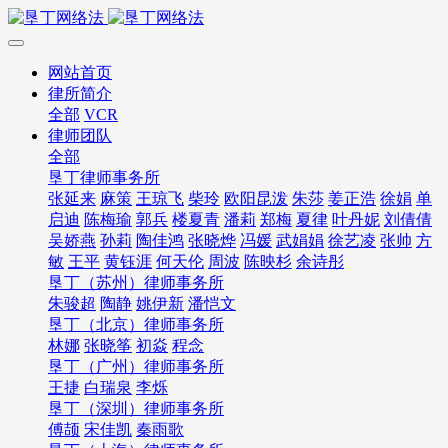
网站首页
律所简介
全部
VCR
律师团队
全部
垦丁律师事务所
张延来
麻策
王琼飞
柴玲
欧阳昆泼
朱莎
姜正浩
徐娟
单
启迪
陈梅瑜
郭兵
楼夏青
潘莉
郑梅
夏律
叶丹妮
刘倩倩
吴娇燕
孙莉
陶佳鸿
张晓烨
冯媛
武娟娟
徐艺凌
张帅
方
敏
王平
黄钰涯
何天伦
周波
陈映杉
余诗彤
垦丁（苏州）律师事务所
朱骏超
陶静
姚伊新
潘恺文
垦丁（北京）律师事务所
林娜
张晓筝
初焱
程念
垦丁（广州）律师事务所
王捷
白瑞泉
李烁
垦丁（深圳）律师事务所
傅颉
宋佳凯
秦雨歌