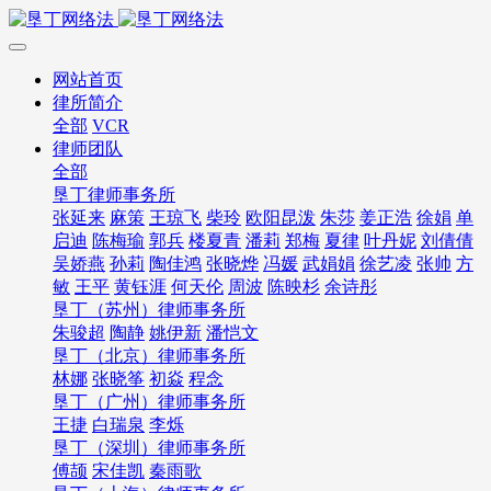
网站首页
律所简介
全部
VCR
律师团队
全部
垦丁律师事务所
张延来
麻策
王琼飞
柴玲
欧阳昆泼
朱莎
姜正浩
徐娟
单
启迪
陈梅瑜
郭兵
楼夏青
潘莉
郑梅
夏律
叶丹妮
刘倩倩
吴娇燕
孙莉
陶佳鸿
张晓烨
冯媛
武娟娟
徐艺凌
张帅
方
敏
王平
黄钰涯
何天伦
周波
陈映杉
余诗彤
垦丁（苏州）律师事务所
朱骏超
陶静
姚伊新
潘恺文
垦丁（北京）律师事务所
林娜
张晓筝
初焱
程念
垦丁（广州）律师事务所
王捷
白瑞泉
李烁
垦丁（深圳）律师事务所
傅颉
宋佳凯
秦雨歌