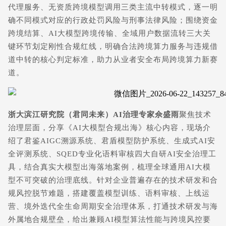
代理服务、无资质跨境模型调用三类主流中转模式，逐一明
确不同模式对应的行政处罚风险与刑事法律风险；围绕资金
跨境结算、AI大模型跨境传输、全域用户数据流转三大关
键环节划定刚性合规红线，明确合法跨境算力服务与违规借
道中转的核心判定标准，助力从业者安全布局跨境算力新赛
道。
浙大滨江研究院（君同未来）AI治理专家佘盛雨
聚焦技术
治理层面，分享《AI大模型合规出海》核心内容，现场介
绍了君鉴AIGC溯源系统、君盾模型防护系统、生成式AI安
全评测系统、SQED专业化语料审核四大自研AI安全治理工
具，结合真实大模型出海落地案例，梳理全球通用AI大模
型不可突破的治理底线。针对企业普遍存在的技术研发和合
规风控脱节难题，搭建覆盖模型训练、语料审核、上线运
营、境外迭代全生命周期安全治理体系，打通技术研发与海
外属地合规壁垒，给出兼顾AI模型算法性能与跨境风控要