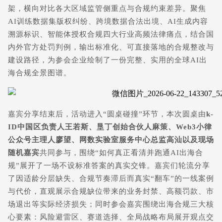
架，横向对比各大区域监管侧重点与合规约束差异。聚焦
AI训练数据集版权纠纷、跨境数据合法出境、AI生成内容
溯源标识、智能体授权合规四大行业高频法律痛点，结合国
内外官方处罚判例，输出标准化、可直接落地的合规整改与
建设路径，为参会企业绘制了一份完整、实用的全球AI出
海合规全景图谱。
嘉宾分享结束后，活动进入“圆桌碰撞”环节，本次圆桌由
k-
ID中国区负责人王若斯、垦丁创始合伙人麻策、Web3小律
公众号主理人廖望、网数实验室服务中心总监高汕以及现场
随机嘉宾
共同参与，围绕“如何真正看清并跑通AI出海合
规”展开了一场不设标准答案的真实交锋。嘉宾们轮流分享
了因适龄分层缺失、合规节奏滞后而真实“翻车”的一线案例
与代价，直观展示合规缺位带来的业务封禁、高额罚款、市
场退出等实际经济损失；同时参会嘉宾围绕出海合规三大核
心要素：风险避雷区、赛道选择、全局战略布局展开观点交