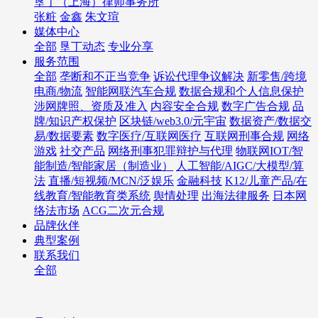
垦丁（上海）律师事务所
张粧
金鑫
朱文瑄
媒体中心
全部
垦丁动态
专业分享
服务范围
全部
垄断和不正当竞争
诉讼代理争议解决
新零售/跨境
电商/物流
智能网联汽车合规
数据合规和个人信息保护
涉网牌照、资质及准入
内容安全合规
数字广告合规
品
牌/知识产权保护
区块链/web3.0/元宇宙
数据资产/数据交
易/数据要素
数字医疗/互联网医疗
互联网刑事合规
网络
游戏
社交产品
网络刑事犯罪辩护与代理
物联网IOT/智
能制造/智能家居（制造业）
人工智能/AIGC/大模型/算
法
直播/短视频/MCN/泛娱乐
金融科技
K12/儿童产品/在
线教育/智能教育类系统
舆情处理
出海法律服务
日本网
络法市场
ACG二次元合规
品牌伙伴
典型案例
联系我们
全部