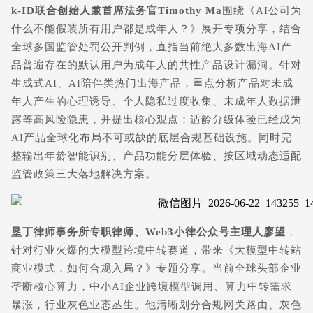
k-ID联合创始人兼首席法务官Timothy Ma
围绕《AI公司为
什么不能假装所有用户都是成年人？》展开专项分享，结合
全球多国监管处罚公开判例，直指当前绝大多数出海AI产
品普遍存在的
默认用户为成年人
的共性产品设计漏洞。针对
生成式AI、AI陪伴类热门出海产品，重点分析产品对未成
年人产生的心理诱导、个人隐私过度收集、未成年人数据泄
露等高风险隐患，并提出核心观点：适龄分级体验已经成为
AI产品全球化布局不可或缺的底层合规基础设施。同时完
整输出年龄智能识别、产品功能分层体验、按区域动态适配
监管政策三大落地解决方案。
垦丁律师事务所专职律师、
Web3小律
公众号主理人廖望
，
针对行业火爆的大模型跨境中转赛道，带来《大模型中转站
商业模式，如何合规入局？》专题分享。当前全球头部企业
垄断核心算力，中小AI企业跨境模型调用、算力中转需求
暴涨，行业灰色业态丛生。他清晰划分合规网关路由、灰色