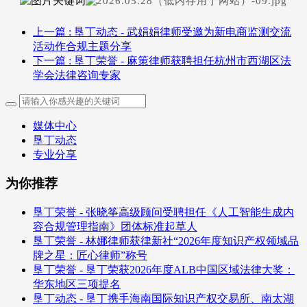
上一篇
: 垦丁动态 - 武娟娟律师受邀为新电商监测交流
活动作合规主题分享
下一篇
: 垦丁荣誉 - 麻策律师获聘担任杭州市西湖区法
学会法律咨询专家
媒体中心
垦丁动态
专业分享
为你推荐
垦丁荣誉 - 张晓筝高级顾问受聘担任《人工智能生成内
容合规管理指南》团体标准起草人
垦丁荣誉 - 林娜律师获律新社“2026年度知识产权领域品
牌之星：匠心律师”称号
垦丁荣誉 - 垦丁荣获2026年度ALB中国区域法律大奖：
华东地区三项提名
垦丁动态 - 垦丁携手海南国际知识产权交易所、南太湖