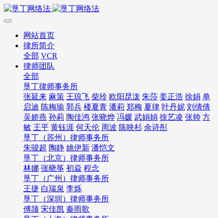
网站首页
律所简介
全部
VCR
律师团队
全部
垦丁律师事务所
张延来
麻策
王琼飞
柴玲
欧阳昆泼
朱莎
姜正浩
徐娟
单
启迪
陈梅瑜
郭兵
楼夏青
潘莉
郑梅
夏律
叶丹妮
刘倩倩
吴娇燕
孙莉
陶佳鸿
张晓烨
冯媛
武娟娟
徐艺凌
张帅
方
敏
王平
黄钰涯
何天伦
周波
陈映杉
余诗彤
垦丁（苏州）律师事务所
朱骏超
陶静
姚伊新
潘恺文
垦丁（北京）律师事务所
林娜
张晓筝
初焱
程念
垦丁（广州）律师事务所
王捷
白瑞泉
李烁
垦丁（深圳）律师事务所
傅颉
宋佳凯
秦雨歌