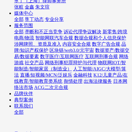
垦丁（上海）律师事务所
张粧
金鑫
朱文瑄
媒体中心
全部
垦丁动态
专业分享
服务范围
全部
垄断和不正当竞争
诉讼代理争议解决
新零售/跨境
电商/物流
智能网联汽车合规
数据合规和个人信息保护
涉网牌照、资质及准入
内容安全合规
数字广告合规
品
牌/知识产权保护
区块链/web3.0/元宇宙
数据资产/数据交
易/数据要素
数字医疗/互联网医疗
互联网刑事合规
网络
游戏
社交产品
网络刑事犯罪辩护与代理
物联网IOT/智
能制造/智能家居（制造业）
人工智能/AIGC/大模型/算
法
直播/短视频/MCN/泛娱乐
金融科技
K12/儿童产品/在
线教育/智能教育类系统
舆情处理
出海法律服务
日本网
络法市场
ACG二次元合规
品牌伙伴
典型案例
联系我们
全部