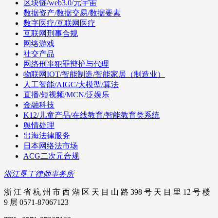
区块链/web3.0/元宇宙
数据资产/数据交易/数据要素
数字医疗/互联网医疗
互联网刑事合规
网络游戏
社交产品
网络刑事犯罪辩护与代理
物联网IOT/智能制造/智能家居（制造业）
人工智能/AIGC/大模型/算法
直播/短视频/MCN/泛娱乐
金融科技
K12/儿童产品/在线教育/智能教育类系统
舆情处理
出海法律服务
日本网络法市场
ACG二次元合规
浙江垦丁律师事务所
浙 江 省 杭 州 市 西 湖 区 天 目 山 路 398 号 天 目 里 12 号 楼
9 层 0571-87067123