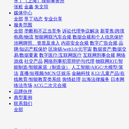
垦丁（上海）律师事务所
张粧
金鑫
朱文瑄
媒体中心
全部
垦丁动态
专业分享
服务范围
全部
垄断和不正当竞争
诉讼代理争议解决
新零售/跨境
电商/物流
智能网联汽车合规
数据合规和个人信息保护
涉网牌照、资质及准入
内容安全合规
数字广告合规
品
牌/知识产权保护
区块链/web3.0/元宇宙
数据资产/数据交
易/数据要素
数字医疗/互联网医疗
互联网刑事合规
网络
游戏
社交产品
网络刑事犯罪辩护与代理
物联网IOT/智
能制造/智能家居（制造业）
人工智能/AIGC/大模型/算
法
直播/短视频/MCN/泛娱乐
金融科技
K12/儿童产品/在
线教育/智能教育类系统
舆情处理
出海法律服务
日本网
络法市场
ACG二次元合规
品牌伙伴
典型案例
联系我们
全部