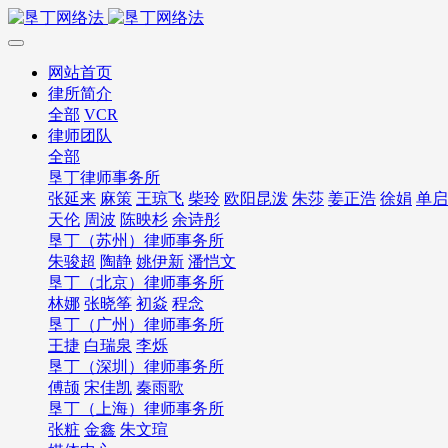
网站首页
律所简介
全部
VCR
律师团队
全部
垦丁律师事务所
张延来
麻策
王琼飞
柴玲
欧阳昆泼
朱莎
姜正浩
徐娟
单启
天伦
周波
陈映杉
余诗彤
垦丁（苏州）律师事务所
朱骏超
陶静
姚伊新
潘恺文
垦丁（北京）律师事务所
林娜
张晓筝
初焱
程念
垦丁（广州）律师事务所
王捷
白瑞泉
李烁
垦丁（深圳）律师事务所
傅颉
宋佳凯
秦雨歌
垦丁（上海）律师事务所
张粧
金鑫
朱文瑄