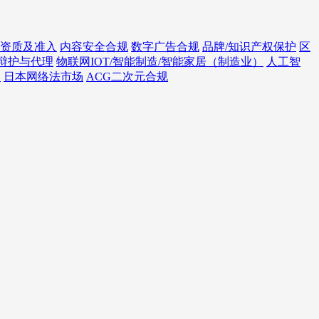
资质及准入
内容安全合规
数字广告合规
品牌/知识产权保护
区
辩护与代理
物联网IOT/智能制造/智能家居（制造业）
人工智
务
日本网络法市场
ACG二次元合规