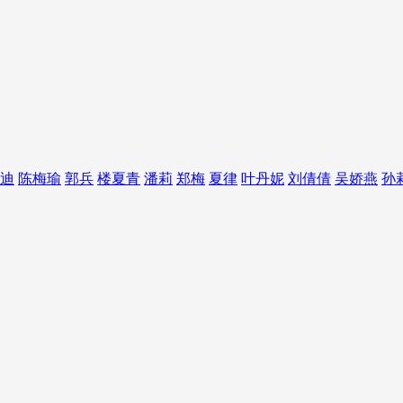
迪
陈梅瑜
郭兵
楼夏青
潘莉
郑梅
夏律
叶丹妮
刘倩倩
吴娇燕
孙