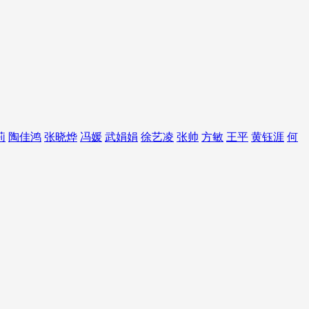
莉
陶佳鸿
张晓烨
冯媛
武娟娟
徐艺凌
张帅
方敏
王平
黄钰涯
何