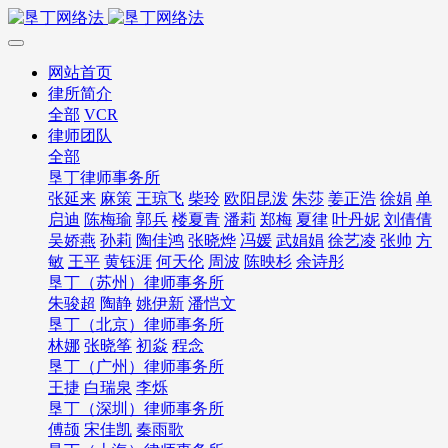
网站首页
律所简介
全部
VCR
律师团队
全部
垦丁律师事务所
张延来
麻策
王琼飞
柴玲
欧阳昆泼
朱莎
姜正浩
徐娟
单
启迪
陈梅瑜
郭兵
楼夏青
潘莉
郑梅
夏律
叶丹妮
刘倩倩
吴娇燕
孙莉
陶佳鸿
张晓烨
冯媛
武娟娟
徐艺凌
张帅
方
敏
王平
黄钰涯
何天伦
周波
陈映杉
余诗彤
垦丁（苏州）律师事务所
朱骏超
陶静
姚伊新
潘恺文
垦丁（北京）律师事务所
林娜
张晓筝
初焱
程念
垦丁（广州）律师事务所
王捷
白瑞泉
李烁
垦丁（深圳）律师事务所
傅颉
宋佳凯
秦雨歌