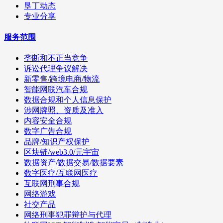
垦丁动态
专业分享
服务范围
垄断和不正当竞争
诉讼代理争议解决
新零售/跨境电商/物流
智能网联汽车合规
数据合规和个人信息保护
涉网牌照、资质及准入
内容安全合规
数字广告合规
品牌/知识产权保护
区块链/web3.0/元宇宙
数据资产/数据交易/数据要素
数字医疗/互联网医疗
互联网刑事合规
网络游戏
社交产品
网络刑事犯罪辩护与代理