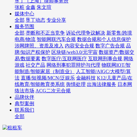
垦丁（上海）律师事务所
张粧
金鑫
朱文瑄
媒体中心
全部
垦丁动态
专业分享
服务范围
全部
垄断和不正当竞争
诉讼代理争议解决
新零售/跨境
电商/物流
智能网联汽车合规
数据合规和个人信息保护
涉网牌照、资质及准入
内容安全合规
数字广告合规
品
牌/知识产权保护
区块链/web3.0/元宇宙
数据资产/数据交
易/数据要素
数字医疗/互联网医疗
互联网刑事合规
网络
游戏
社交产品
网络刑事犯罪辩护与代理
物联网IOT/智
能制造/智能家居（制造业）
人工智能/AIGC/大模型/算
法
直播/短视频/MCN/泛娱乐
金融科技
K12/儿童产品/在
线教育/智能教育类系统
舆情处理
出海法律服务
日本网
络法市场
ACG二次元合规
品牌伙伴
典型案例
联系我们
全部