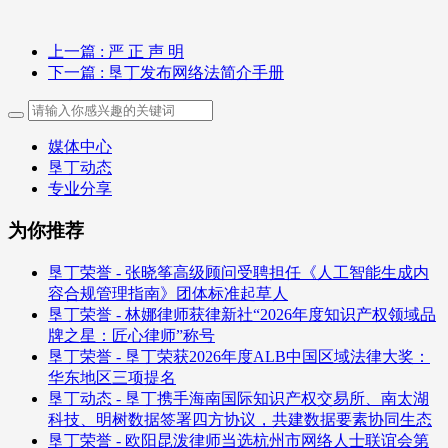
上一篇
: 严 正 声 明
下一篇
: 垦丁发布网络法简介手册
媒体中心
垦丁动态
专业分享
为你推荐
垦丁荣誉 - 张晓筝高级顾问受聘担任《人工智能生成内
容合规管理指南》团体标准起草人
垦丁荣誉 - 林娜律师获律新社“2026年度知识产权领域品
牌之星：匠心律师”称号
垦丁荣誉 - 垦丁荣获2026年度ALB中国区域法律大奖：
华东地区三项提名
垦丁动态 - 垦丁携手海南国际知识产权交易所、南太湖
科技、明树数据签署四方协议，共建数据要素协同生态
垦丁荣誉 - 欧阳昆泼律师当选杭州市网络人士联谊会第