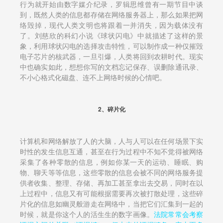
行为就开始由数字媒介纪录，罗辑思维曾有一期节目中谈
到，既然人类的信息都存储在网络服务器上，那么如果把网
络毁掉，现代人类文明也将跟着一并消失，因为载体没有
了。刘慈欣的科幻小说《球状闪电》中就描述了这样的景
象，利用球状闪电的选择攻击特性，可以制作成一种仅摧毁
电子芯片的核武器，一旦引爆，人类将回到农耕时代。现实
中也确实如此，想想你写的文档忘记保存、误删除通讯录、
不小心格式化磁盘、连不上网络时候的心情吧。
2、碎片化
计算机和网络解放了人的大脑，人与人可以在任何场景下实
时性的发生信息互通，甚至在行为过程中不知不觉得被网络
采集了各种零散的信息，例如你某一天的运动、睡眠、购
物、聊天等等信息，这些零散的信息会被不同的网络服务提
供者收集、整理、存储、再加工甚至拿出去交易，同时在以
上过程中，信息又有可能根据需要再次被打散处理，这些碎
片化的信息如幽灵般游走在网络中，当把它们汇集到一起的
时候，就是你这个人的活生生的数字画像。
法院常常会考察