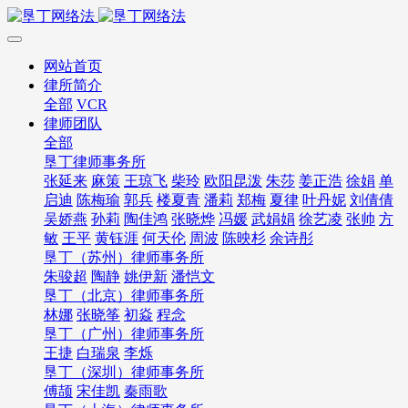
网站首页
律所简介
全部
VCR
律师团队
全部
垦丁律师事务所
张延来
麻策
王琼飞
柴玲
欧阳昆泼
朱莎
姜正浩
徐娟
单
启迪
陈梅瑜
郭兵
楼夏青
潘莉
郑梅
夏律
叶丹妮
刘倩倩
吴娇燕
孙莉
陶佳鸿
张晓烨
冯媛
武娟娟
徐艺凌
张帅
方
敏
王平
黄钰涯
何天伦
周波
陈映杉
余诗彤
垦丁（苏州）律师事务所
朱骏超
陶静
姚伊新
潘恺文
垦丁（北京）律师事务所
林娜
张晓筝
初焱
程念
垦丁（广州）律师事务所
王捷
白瑞泉
李烁
垦丁（深圳）律师事务所
傅颉
宋佳凯
秦雨歌