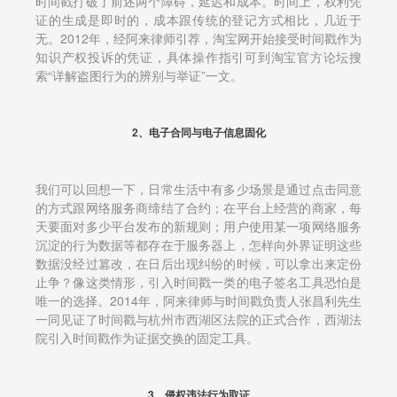
时间戳打破了前述两个障碍，延迟和成本。时间上，权利凭
证的生成是即时的，成本跟传统的登记方式相比，几近于
无。2012年，经阿来律师引荐，淘宝网开始接受时间戳作为
知识产权投诉的凭证，具体操作指引可到淘宝官方论坛搜
索“详解盗图行为的辨别与举证”一文。
2、电子合同与电子信息固化
我们可以回想一下，日常生活中有多少场景是通过点击同意
的方式跟网络服务商缔结了合约；在平台上经营的商家，每
天要面对多少平台发布的新规则；用户使用某一项网络服务
沉淀的行为数据等都存在于服务器上，怎样向外界证明这些
数据没经过篡改，在日后出现纠纷的时候，可以拿出来定份
止争？像这类情形，引入时间戳一类的电子签名工具恐怕是
唯一的选择。2014年，阿来律师与时间戳负责人张昌利先生
一同见证了时间戳与杭州市西湖区法院的正式合作，西湖法
院引入时间戳作为证据交换的固定工具。
3、侵权违法行为取证