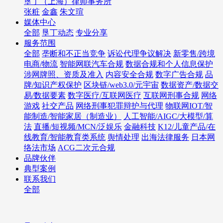
垦丁（上海）律师事务所
张粧
金鑫
朱文瑄
媒体中心
全部
垦丁动态
专业分享
服务范围
全部
垄断和不正当竞争
诉讼代理争议解决
新零售/跨境
电商/物流
智能网联汽车合规
数据合规和个人信息保护
涉网牌照、资质及准入
内容安全合规
数字广告合规
品
牌/知识产权保护
区块链/web3.0/元宇宙
数据资产/数据交
易/数据要素
数字医疗/互联网医疗
互联网刑事合规
网络
游戏
社交产品
网络刑事犯罪辩护与代理
物联网IOT/智
能制造/智能家居（制造业）
人工智能/AIGC/大模型/算
法
直播/短视频/MCN/泛娱乐
金融科技
K12/儿童产品/在
线教育/智能教育类系统
舆情处理
出海法律服务
日本网
络法市场
ACG二次元合规
品牌伙伴
典型案例
联系我们
全部